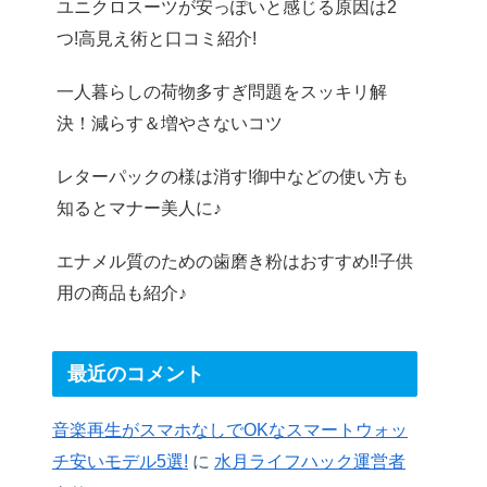
ユニクロスーツが安っぽいと感じる原因は2
つ!高見え術と口コミ紹介!
一人暮らしの荷物多すぎ問題をスッキリ解
決！減らす＆増やさないコツ
レターパックの様は消す!御中などの使い方も
知るとマナー美人に♪
エナメル質のための歯磨き粉はおすすめ‼︎子供
用の商品も紹介♪
最近のコメント
音楽再生がスマホなしでOKなスマートウォッ
チ安いモデル5選!
に
水月ライフハック運営者