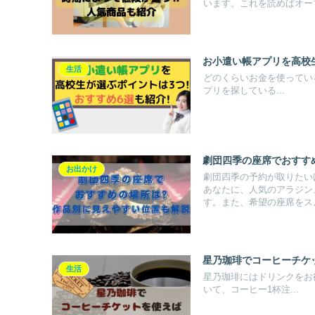
います。これを読めばオー
お小遣い帳アプリを高校生
生活
どのくらいお金を使っているか
プリを探している...
劇団四季の座席でおすす
お出かけ
劇団四季の予約が取りたい
あなたに、人気のアラジン
す。また、希望の座席をス
星乃珈琲でコーヒーチケ
生活
星乃珈琲にはドリンクをお得に楽
いて、コーヒー1杯注...