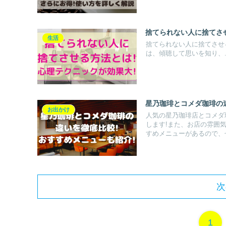
捨てられない人に捨てさ
生活
捨てられない人に捨てさせるにはどうす
は、傾聴して思いを知り、..
星乃珈琲とコメダ珈琲の
お出かけ
人気の星乃珈琲店とコメダ
します!また、お店の雰囲
すめメニューがあるので、
次
1