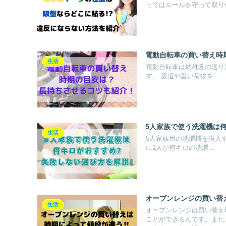
ってはルールを守って取り付
電動自転車の買い替え時
生活
電動自転車は幼稚園の送り
す。 坂道や重い荷物を...
5人家族で使う洗濯機は
生活
5人家族用の洗濯機を購入する際
に1人が何キロの洗濯...
オーブンレンジの買い替
生活
オーブンレンジは買い替え
ことができるんです。また