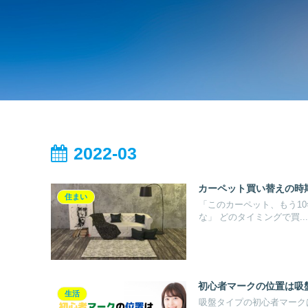
2022-03
カーペット買い替えの時
住まい
「このカーペット、もう1
な」 どのタイミングで買...
初心者マークの位置は吸
生活
吸盤タイプの初心者マーク