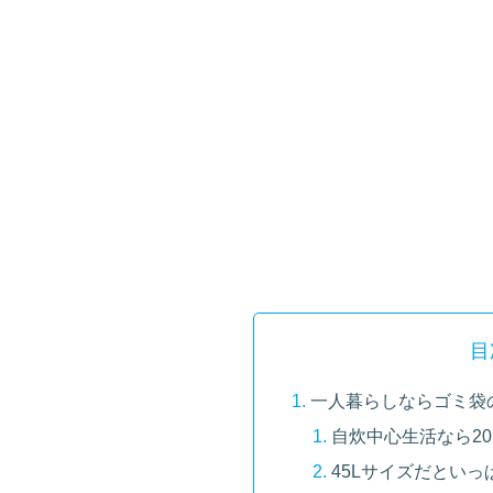
目
一人暮らしならゴミ袋の
自炊中心生活なら2
45Lサイズだとい