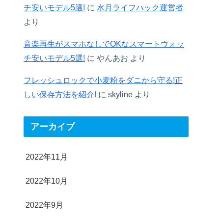
チ安いモデル5選!
に
水月ライフハック運営者
より
音楽再生がスマホなしでOKなスマートウォッ
チ安いモデル5選!
に
やんあお
より
フレッシュロックで小麦粉をダニから守る!正
しい保存方法を紹介!
に
skyline
より
アーカイブ
2022年11月
2022年10月
2022年9月