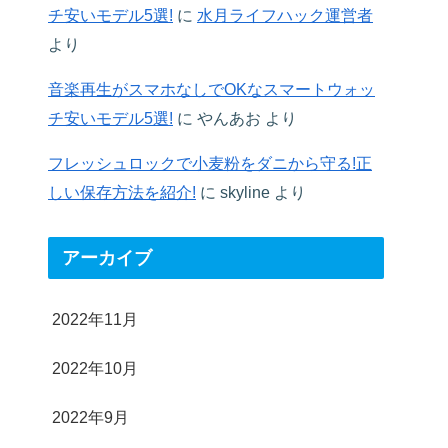
チ安いモデル5選!
に
水月ライフハック運営者
より
音楽再生がスマホなしでOKなスマートウォッ
チ安いモデル5選!
に
やんあお
より
フレッシュロックで小麦粉をダニから守る!正
しい保存方法を紹介!
に
skyline
より
アーカイブ
2022年11月
2022年10月
2022年9月