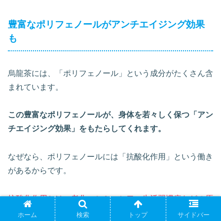
豊富なポリフェノールがアンチエイジング効果
も
烏龍茶には、「ポリフェノール」という成分がたくさん含
まれています。
この豊富なポリフェノールが、身体を若々しく保つ「アン
チエイジング効果」をもたらしてくれます。
なぜなら、ポリフェノールには「抗酸化作用」という働き
があるからです。
抗酸化作用とは、老化・シミ・シワ・生活習慣病などの原
因になる「活性酸素」から身体を守ってくれる働きのこと
ホーム
検索
トップ
サイドバー