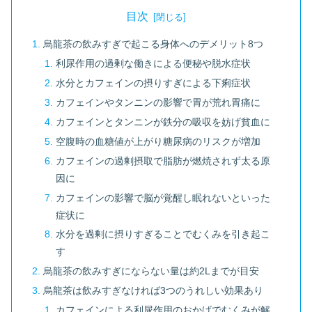
目次
烏龍茶の飲みすぎで起こる身体へのデメリット8つ
利尿作用の過剰な働きによる便秘や脱水症状
水分とカフェインの摂りすぎによる下痢症状
カフェインやタンニンの影響で胃が荒れ胃痛に
カフェインとタンニンが鉄分の吸収を妨げ貧血に
空腹時の血糖値が上がり糖尿病のリスクが増加
カフェインの過剰摂取で脂肪が燃焼されず太る原
因に
カフェインの影響で脳が覚醒し眠れないといった
症状に
水分を過剰に摂りすぎることでむくみを引き起こ
す
烏龍茶の飲みすぎにならない量は約2Lまでが目安
烏龍茶は飲みすぎなければ3つのうれしい効果あり
カフェインによる利尿作用のおかげでむくみが解